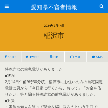
愛知県不審者情報
2024年2月14日
稲沢市
Share
Tweet
Pin
Mail
SMS
特殊詐欺の前兆電話がありました
■状況
2月14日午前9時30分頃、稲沢市にお住いの方の自宅固定
電話に男から「今日家に行くから、おって」「お金を借
りたい」等と騙る特殊詐欺の前兆電話がありました。
■対策
・家族や知人を装って現金を騙し取ろうという手口で