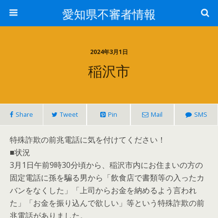
愛知県不審者情報
2024年3月1日
稲沢市
Share
Tweet
Pin
Mail
SMS
特殊詐欺の前兆電話に気を付けてください！
■状況
3月1日午前9時30分頃から、稲沢市内にお住まいの方の
固定電話に孫を騙る男から「飲食店で書類等の入ったカ
バンをなくした」「上司からお金を納めるよう言われ
た」「お金を振り込んで欲しい」等という特殊詐欺の前
兆電話がありました。