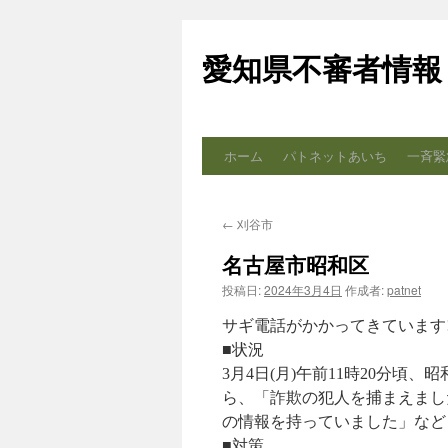
コ
ン
愛知県不審者情報
テ
ン
ツ
へ
ス
ホーム
パトネットあいち
一斉緊
キ
ッ
プ
←
刈谷市
名古屋市昭和区
投稿日:
2024年3月4日
作成者:
patnet
サギ電話がかかってきています!
■状況
3月4日(月)午前11時20分
ら、「詐欺の犯人を捕まえまし
の情報を持っていました」など
■対策