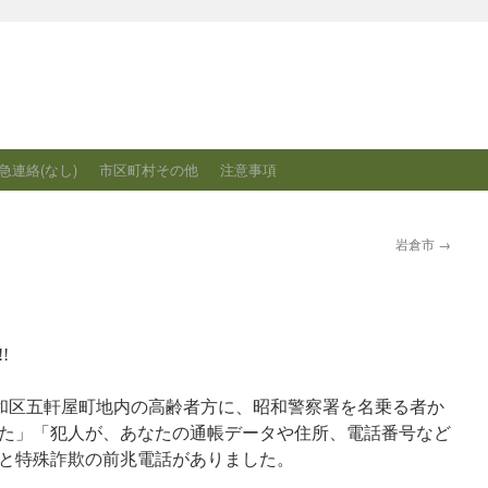
急連絡(なし)
市区町村その他
注意事項
岩倉市
→
!
頃、昭和区五軒屋町地内の高齢者方に、昭和警察署を名乗る者か
た」「犯人が、あなたの通帳データや住所、電話番号など
と特殊詐欺の前兆電話がありました。