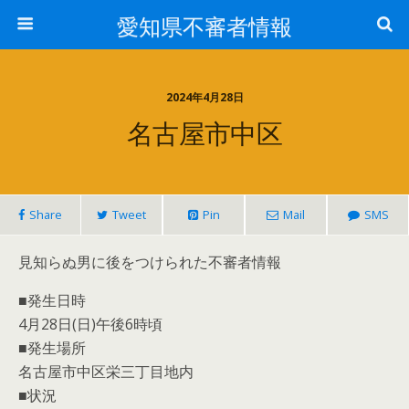
愛知県不審者情報
2024年4月28日
名古屋市中区
Share
Tweet
Pin
Mail
SMS
見知らぬ男に後をつけられた不審者情報
■発生日時
4月28日(日)午後6時頃
■発生場所
名古屋市中区栄三丁目地内
■状況