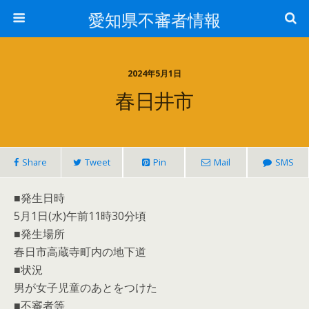
愛知県不審者情報
2024年5月1日
春日井市
Share
Tweet
Pin
Mail
SMS
■発生日時
5月1日(水)午前11時30分頃
■発生場所
春日市高蔵寺町内の地下道
■状況
男が女子児童のあとをつけた
■不審者等