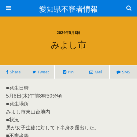
愛知県不審者情報
2024年5月8日
みよし市
Share
Tweet
Pin
Mail
SMS
■発生日時
5月8日(木)午前8時30分頃
■発生場所
みよし市東山台地内
■状況
男が女子生徒に対して下半身を露出した。
■不審者等