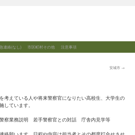
急連絡(なし)
市区町村その他
注意事項
安城市
→
を考えている人や将来警察官になりたい高校生、大学生の
施しています。
察業務説明 若手警察官との対話 庁舎内見学等
連絡願います。日程や内容は担当者とその都度打合せさせ