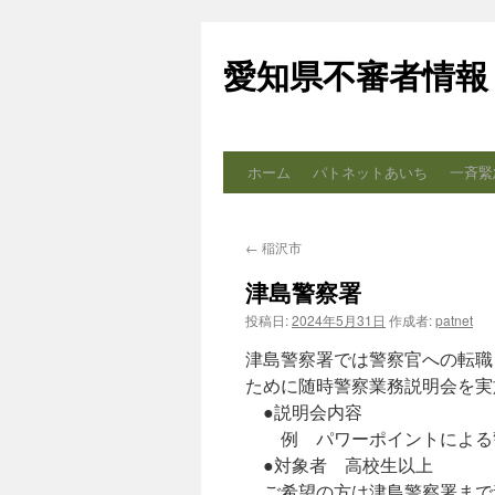
コ
ン
愛知県不審者情報
テ
ン
ツ
へ
ス
ホーム
パトネットあいち
一斉緊
キ
ッ
プ
←
稲沢市
津島警察署
投稿日:
2024年5月31日
作成者:
patnet
津島警察署では警察官への転職
ために随時警察業務説明会を実
●説明会内容
例 パワーポイントによる警
●対象者 高校生以上
ご希望の方は津島警察署まで