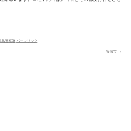
津島警察署
パーマリンク
安城市
→