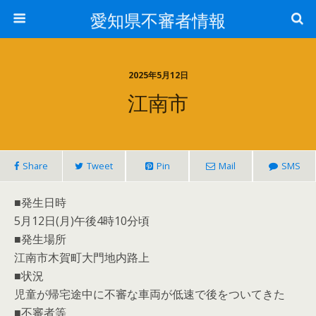
愛知県不審者情報
2025年5月12日
江南市
Share
Tweet
Pin
Mail
SMS
■発生日時
5月12日(月)午後4時10分頃
■発生場所
江南市木賀町大門地内路上
■状況
児童が帰宅途中に不審な車両が低速で後をついてきた
■不審者等