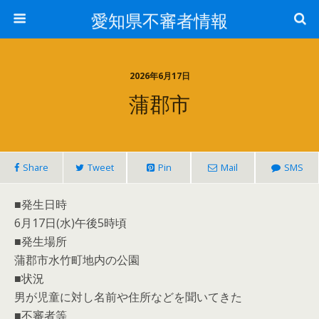
愛知県不審者情報
2026年6月17日
蒲郡市
Share
Tweet
Pin
Mail
SMS
■発生日時
6月17日(水)午後5時頃
■発生場所
蒲郡市水竹町地内の公園
■状況
男が児童に対し名前や住所などを聞いてきた
■不審者等