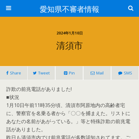
愛知県不審者情報
2024年1月10日
清須市
Share
Tweet
Pin
Mail
SMS
詐欺の前兆電話がありました!
■状況
1月10日午前11時35分頃、清須市阿原地内の高齢者宅
に、警察官を名乗る者から「〇〇を捕まえた。リストに
あなたの名前があがっている。」等と特殊詐欺の前兆電
話がありました。
昨日も清須市内では前兆電話が多数認知されてます。ご