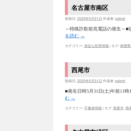
名古屋市南区
投稿日:
2025年5月31日
作成者:
patnet
～特殊詐欺前兆電話の発生～■状
を読む
→
カテゴリー:
身近な犯罪情報
|
タグ:
南警察
西尾市
投稿日:
2025年5月31日
作成者:
patnet
■発生日時5月31日(土)午前1
む
→
カテゴリー:
不審者情報
|
タグ:
西尾市
,
西