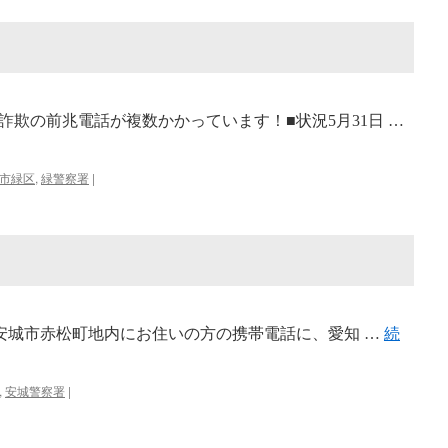
欺の前兆電話が複数かかっています！■状況5月31日 …
市緑区
,
緑警察署
|
頃、安城市赤松町地内にお住いの方の携帯電話に、愛知 …
続
,
安城警察署
|