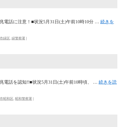
話に注意！■状況5月31日(土)午前10時10分 …
続きを
市緑区
,
緑警察署
|
話を認知!!■状況5月31日(土)午前10時頃、 …
続きを読
市昭和区
,
昭和警察署
|