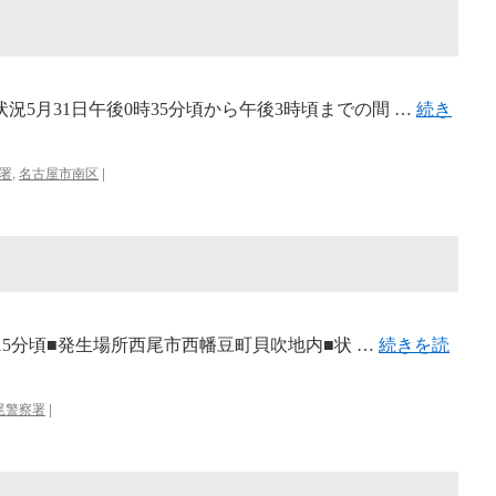
況5月31日午後0時35分頃から午後3時頃までの間 …
続き
署
,
名古屋市南区
|
1時15分頃■発生場所西尾市西幡豆町貝吹地内■状 …
続きを読
尾警察署
|