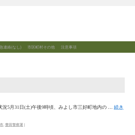
急連絡(なし)
市区町村その他
注意事項
況5月31日(土)午後9時頃、みよし市三好町地内の …
続き
市
,
豊田警察署
|