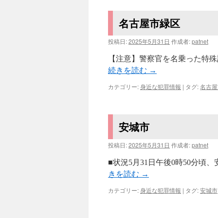
名古屋市緑区
投稿日:
2025年5月31日
作成者:
patnet
【注意】警察官を名乗った特殊詐
続きを読む
→
カテゴリー:
身近な犯罪情報
|
タグ:
名古屋
安城市
投稿日:
2025年5月31日
作成者:
patnet
■状況5月31日午後0時50分
きを読む
→
カテゴリー:
身近な犯罪情報
|
タグ:
安城市