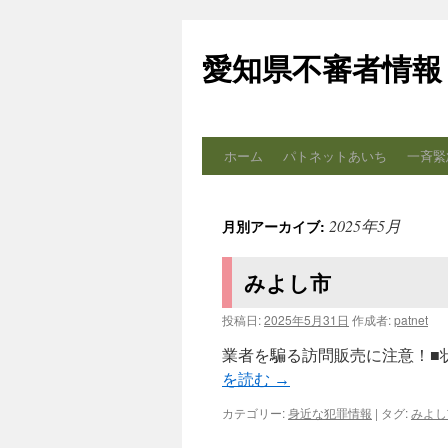
コ
ン
愛知県不審者情報
テ
ン
ツ
へ
ス
ホーム
パトネットあいち
一斉緊
キ
ッ
プ
2025年5月
月別アーカイブ:
みよし市
投稿日:
2025年5月31日
作成者:
patnet
業者を騙る訪問販売に注意！■状
を読む
→
カテゴリー:
身近な犯罪情報
|
タグ:
みよし