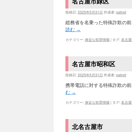
名古屋市緑区
投稿日:
2025年5月31日
作成者:
patnet
総務省を名乗った特殊詐欺の前兆電
読む
→
カテゴリー:
身近な犯罪情報
|
タグ:
名古屋
名古屋市昭和区
投稿日:
2025年5月31日
作成者:
patnet
携帯電話に対する特殊詐欺の前兆電
む
→
カテゴリー:
身近な犯罪情報
|
タグ:
名古屋
北名古屋市