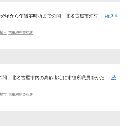
時30分頃から午後零時頃までの間、北名古屋市沖村 …
続きを
屋市
,
西枇杷島警察署
|
までの間、北名古屋市内の高齢者宅に市役所職員をかた …
続
屋市
,
西枇杷島警察署
|