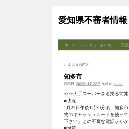
コ
ン
愛知県不審者情報
テ
ン
ツ
へ
ス
ホーム
パトネットあいち
一斉緊
キ
ッ
プ
←
名古屋市西区
知多市
投稿日:
2024年1月22日
作成者:
patnet
☆☆大手スーパーを名乗る前兆
■状況
1月22日午後1時30分頃、知
物のキャッシュカードを使って
下さい」との不審な電話がかか
■対策