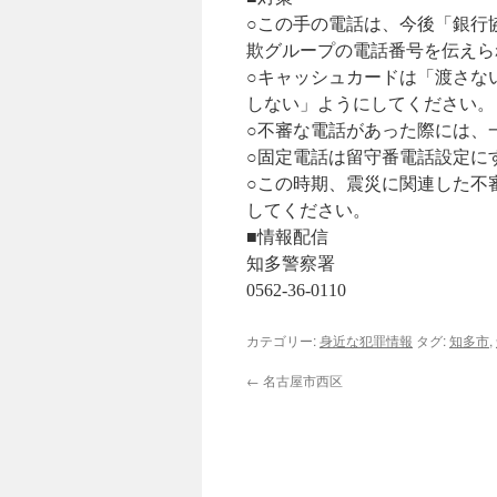
○この手の電話は、今後「銀行
欺グループの電話番号を伝えら
○キャッシュカードは「渡さな
しない」ようにしてください。
○不審な電話があった際には、
○固定電話は留守番電話設定に
○この時期、震災に関連した不
してください。
■情報配信
知多警察署
0562-36-0110
カテゴリー:
身近な犯罪情報
タグ:
知多市
,
←
名古屋市西区