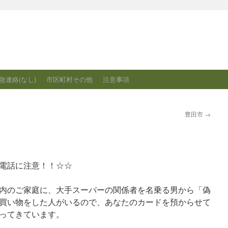
急連絡(なし)
市区町村その他
注意事項
豊田市
→
電話に注意！！☆☆
多市内のご家庭に、大手スーパーの関係者を名乗る男から「偽
買い物をした人がいるので、あなたのカードを預からせて
ってきています。