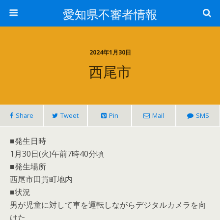
愛知県不審者情報
2024年1月30日
西尾市
Share
Tweet
Pin
Mail
SMS
■発生日時
1月30日(火)午前7時40分頃
■発生場所
西尾市田貫町地内
■状況
男が児童に対して車を運転しながらデジタルカメラを向
けた