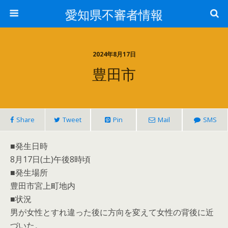
愛知県不審者情報
2024年8月17日
豊田市
Share
Tweet
Pin
Mail
SMS
■発生日時
8月17日(土)午後8時頃
■発生場所
豊田市宮上町地内
■状況
男が女性とすれ違った後に方向を変えて女性の背後に近
づいた。