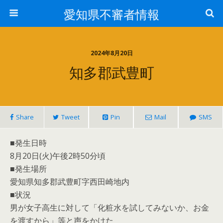
愛知県不審者情報
2024年8月20日
知多郡武豊町
Share
Tweet
Pin
Mail
SMS
■発生日時
8月20日(火)午後2時50分頃
■発生場所
愛知県知多郡武豊町字西田崎地内
■状況
男が女子高生に対して「化粧水を試してみないか、お金
を渡すから」等と声をかけた