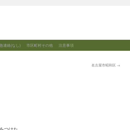
急連絡(なし)
市区町村その他
注意事項
名古屋市昭和区
→
をつけた