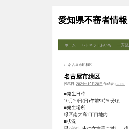
コ
ン
愛知県不審者情報
テ
ン
ツ
へ
ス
ホーム
パトネットあいち
一斉緊
キ
ッ
プ
←
名古屋市昭和区
名古屋市緑区
投稿日:
2024年10月20日
作成者:
patnet
■発生日時
10月20日(日)午前9時50分頃
■発生場所
緑区南大高1丁目地内
■状況
男が散歩中の女性等に対し、後