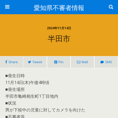
愛知県不審者情報
2024年11月14日
半田市
Share
Tweet
Pin
Mail
SMS
■発生日時
11月14日(木)午後4時頃
■発生場所
半田市亀崎相生町1丁目地内
■状況
男が下校中の児童に対してカメラを向けた
■不審者等