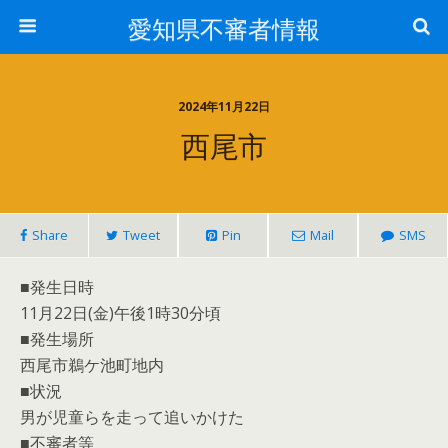
愛知県不審者情報
2024年11月22日
西尾市
Share
Tweet
Pin
Mail
SMS
■発生日時
11月22日(金)午後1時30分頃
■発生場所
西尾市鵜ケ池町地内
■状況
男が児童らを走って追いかけた
■不審者等