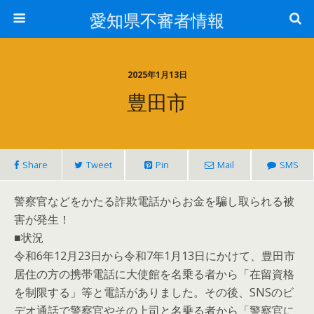
愛知県不審者情報
2025年1月13日
豊田市
Share
Tweet
Pin
Mail
SMS
警察官などをかたる詐欺電話からお金を騙し取られる被
害が発生！
■状況
令和6年12月23日から令和7年1月13日にかけて、豊田市
居住の方の携帯電話に大使館を名乗る者から「在留資格
を制限する」等と電話がありました。その後、SNSのビ
デオ通話で警察官やその上司と名乗る者から「警察官に