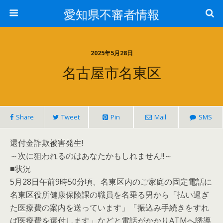
愛知県不審者情報
2025年5月28日
名古屋市名東区
Share
Tweet
Pin
Mail
SMS
還付金詐欺被害発生!
～次に狙われるのはあなたかもしれません!!～
■状況
5月28日午前9時50分頃、名東区内のご家庭の固定電話に
名東区役所健康保険課の職員を名乗る男から「払い過ぎ
た医療費の案内を送っています」「振込み手続きをすれ
ば医療費を還付します」などと電話がかかりATMへ誘導