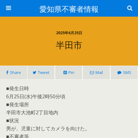
愛知県不審者情報
2025年6月25日
半田市
Share
Tweet
Pin
Mail
SMS
■発生日時
6月25日(水)午後2時50分頃
■発生場所
半田市大池町2丁目地内
■状況
男が、児童に対してカメラを向けた。
■不審者等