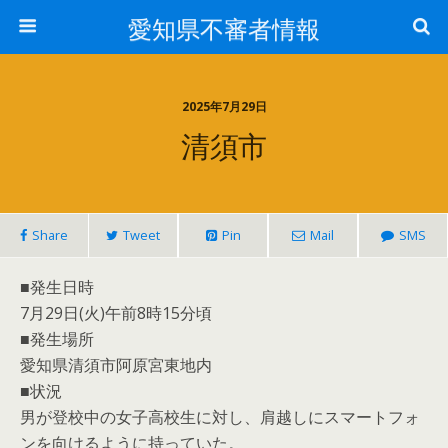
愛知県不審者情報
2025年7月29日
清須市
Share
Tweet
Pin
Mail
SMS
■発生日時
7月29日(火)午前8時15分頃
■発生場所
愛知県清須市阿原宮東地内
■状況
男が登校中の女子高校生に対し、肩越しにスマートフォ
ンを向けるように持っていた。