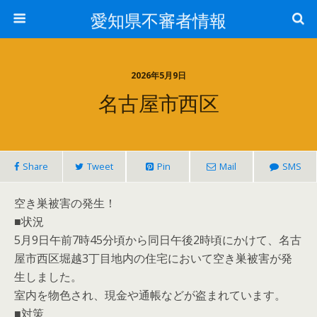
愛知県不審者情報
2026年5月9日
名古屋市西区
Share
Tweet
Pin
Mail
SMS
空き巣被害の発生！
■状況
5月9日午前7時45分頃から同日午後2時頃にかけて、名古
屋市西区堀越3丁目地内の住宅において空き巣被害が発
生しました。
室内を物色され、現金や通帳などが盗まれています。
■対策