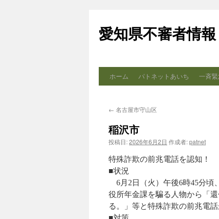
コ
ン
愛知県不審者情報
テ
ン
ツ
へ
ス
ホーム
パトネットあいち
一斉緊
キ
ッ
プ
←
名古屋市守山区
稲沢市
投稿日:
2026年6月2日
作成者:
patnet
特殊詐欺の前兆電話を認知！
■状況
6月2日（火）午後6時45分
役所年金課を騙る人物から「還
る。」等と特殊詐欺の前兆電話
■対策