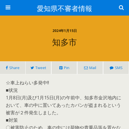
愛知県不審者情報
2024年1月15日
知多市
Share
Tweet
Pin
Mail
SMS
☆車上ねらい多発中!!
■状況
1月8日(月)及び1月15日(月)の午前中、知多市金沢地内に
おいて、車の中に置いてあったカバンが盗まれるという
被害が２件発生しました。
■対策
〇被害防止のため、車の中には荷物や貴重品等を置かな