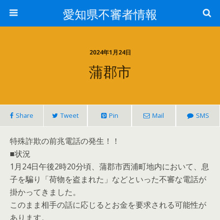
愛知県不審者情報
2024年1月24日
蒲郡市
Share
Tweet
Pin
Mail
SMS
特殊詐欺の前兆電話の発生！！
■状況
1月24日午後2時20分頃、蒲郡市西浦町地内において、息
子を騙り「荷物を盗まれた」などといった不審な電話が
掛かってきました。
このまま相手の話に応じるとお金を要求される可能性が
あります。