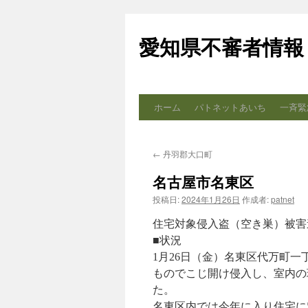
コ
ン
愛知県不審者情報
テ
ン
ツ
へ
ス
ホーム
パトネットあいち
一斉緊
キ
ッ
プ
←
丹羽郡大口町
名古屋市名東区
投稿日:
2024年1月26日
作成者:
patnet
住宅対象侵入盗（空き巣）被害
■状況
1月26日（金）名東区代万町
ものでこじ開け侵入し、室内の
た。
名東区内では今年に入り住宅に