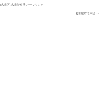
市名東区
,
名東警察署
パーマリンク
名古屋市名東区
→