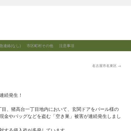
急連絡(なし)
市区町村その他
注意事項
名古屋市名東区
→
連続発生！
一丁目、猪高台一丁目地内において、玄関ドアをバール様の
現金やバッグなどを盗む「空き巣」被害が連続発生しまし
対する侵入盗が多発しています。