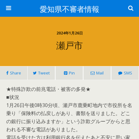
愛知県不審者情報
2024年1月26日
瀬戸市
Share
Tweet
Pin
Mail
SMS
★特殊詐欺の前兆電話・被害の多発★
■状況
1月26日午後0時30分頃、瀬戸市鹿乗町地内で市役所を名
乗り「保険料の払戻しがあり、書類を送りました。どこ
の銀行に振り込みますか」という詐欺グループからと思
われる不審な電話がありました。
電話を受けた方は利用銀行名を伝えたあと不安に思い家