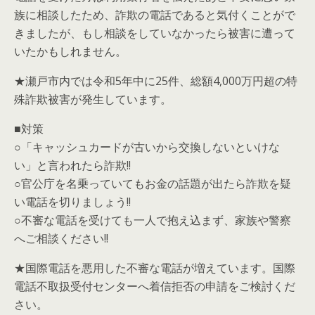
族に相談したため、詐欺の電話であると気付くことがで
きましたが、もし相談をしていなかったら被害に遭って
いたかもしれません。
★瀬戸市内では令和5年中に25件、総額4,000万円超の特
殊詐欺被害が発生しています。
■対策
○「キャッシュカードが古いから交換しないといけな
い」と言われたら詐欺!!
○官公庁を名乗っていてもお金の話題が出たら詐欺を疑
い電話を切りましょう!!
○不審な電話を受けても一人で抱え込まず、家族や警察
へご相談ください!!
★国際電話を悪用した不審な電話が増えています。国際
電話不取扱受付センターへ着信拒否の申請をご検討くだ
さい。