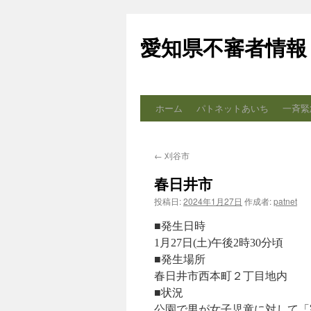
コ
ン
愛知県不審者情報
テ
ン
ツ
へ
ス
ホーム
パトネットあいち
一斉緊
キ
ッ
プ
←
刈谷市
春日井市
投稿日:
2024年1月27日
作成者:
patnet
■発生日時
1月27日(土)午後2時30分頃
■発生場所
春日井市西本町２丁目地内
■状況
公園で男が女子児童に対して「