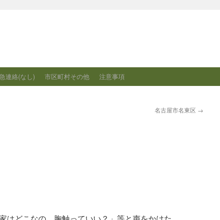
急連絡(なし)
市区町村その他
注意事項
名古屋市名東区
→
家はどこなの、胸触っていい？」等と声をかけた。