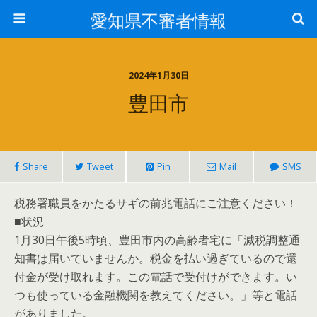
愛知県不審者情報
2024年1月30日
豊田市
Share
Tweet
Pin
Mail
SMS
税務署職員をかたるサギの前兆電話にご注意ください！
■状況
1月30日午後5時頃、豊田市内の高齢者宅に「減税調整通
知書は届いていませんか。税金を払い過ぎているので還
付金が受け取れます。この電話で受付けができます。い
つも使っている金融機関を教えてください。」等と電話
がありました。