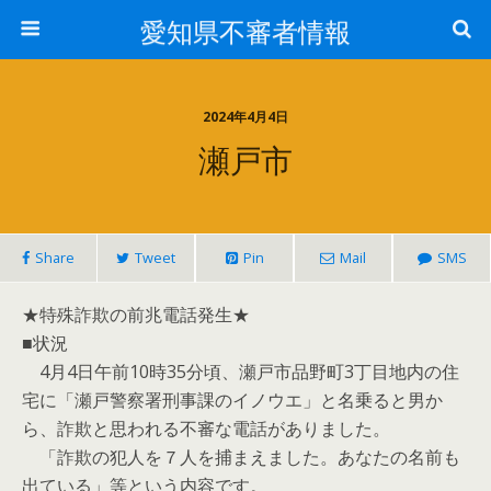
愛知県不審者情報
2024年4月4日
瀬戸市
Share
Tweet
Pin
Mail
SMS
★特殊詐欺の前兆電話発生★
■状況
4月4日午前10時35分頃、瀬戸市品野町3丁目地内の住
宅に「瀬戸警察署刑事課のイノウエ」と名乗ると男か
ら、詐欺と思われる不審な電話がありました。
「詐欺の犯人を７人を捕まえました。あなたの名前も
出ている」等という内容です。