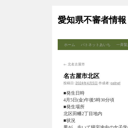
コ
ン
愛知県不審者情報
テ
ン
ツ
へ
ス
ホーム
パトネットあいち
一斉緊
キ
ッ
プ
←
北名古屋市
名古屋市北区
投稿日:
2024年4月5日
作成者:
patnet
■発生日時
4月5日(金)午後5時30分頃
■発生場所
北区田幡2丁目地内
■状況
男が、歩いて帰宅途中の女子学