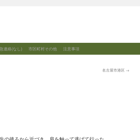
急連絡(なし)
市区町村その他
注意事項
名古屋市港区
→
生の後ろから近づき、肩を触って逃げて行った