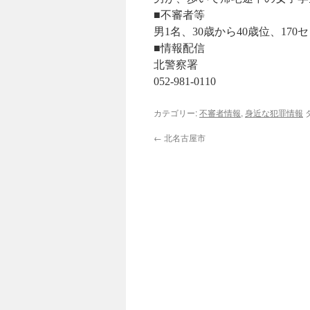
■不審者等
男1名、30歳から40歳位、1
■情報配信
北警察署
052-981-0110
カテゴリー:
不審者情報
,
身近な犯罪情報
←
北名古屋市