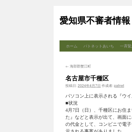
コ
ン
愛知県不審者情報
テ
ン
ツ
へ
ス
ホーム
パトネットあいち
一斉緊
キ
ッ
プ
←
海部郡蟹江町
名古屋市千種区
投稿日:
2024年4月7日
作成者:
patnet
パソコン上に表示される『ウイ
■状況
4月7日（日）、千種区にお住
た』などと表示が出て、画面に
の代金として、コンビニで電子
示される事案がありました。