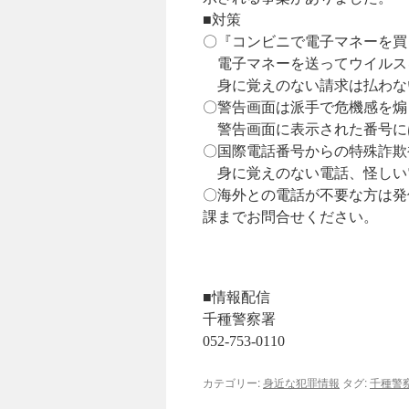
■対策
〇『コンビニで電子マネーを買
電子マネーを送ってウイルス
身に覚えのない請求は払わな
〇警告画面は派手で危機感を煽
警告画面に表示された番号に
〇国際電話番号からの特殊詐欺
身に覚えのない電話、怪しい
〇海外との電話が不要な方は発
課までお問合せください。
■情報配信
千種警察署
052-753-0110
カテゴリー:
身近な犯罪情報
タグ:
千種警