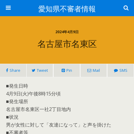
愛知県不審者情報
2024年4月9日
名古屋市名東区
Share
Tweet
Pin
Mail
SMS
■発生日時
4月9日(火)午後8時15分頃
■発生場所
名古屋市名東区一社2丁目地内
■状況
男が女性に対して「友達になって」と声を掛けた
■不審者等