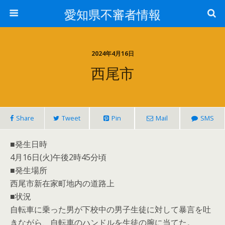
愛知県不審者情報
2024年4月16日
西尾市
Share
Tweet
Pin
Mail
SMS
■発生日時
4月16日(火)午後2時45分頃
■発生場所
西尾市新在家町地内の道路上
■状況
自転車に乗った男が下校中の男子生徒に対して暴言を吐
きながら、自転車のハンドルを生徒の腕に当てた。