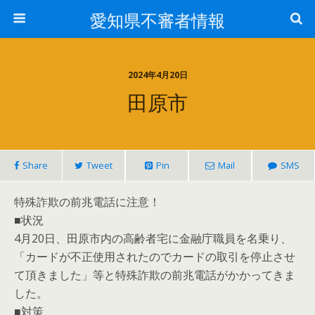
愛知県不審者情報
2024年4月20日
田原市
Share
Tweet
Pin
Mail
SMS
特殊詐欺の前兆電話に注意！
■状況
4月20日、田原市内の高齢者宅に金融庁職員を名乗り、
「カードが不正使用されたのでカードの取引を停止させ
て頂きました」等と特殊詐欺の前兆電話がかかってきま
した。
■対策