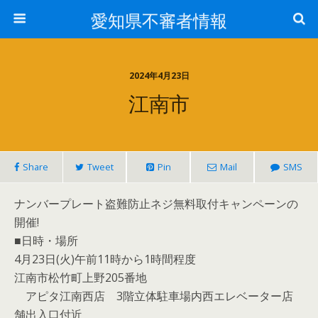
愛知県不審者情報
2024年4月23日
江南市
Share
Tweet
Pin
Mail
SMS
ナンバープレート盗難防止ネジ無料取付キャンペーンの
開催!
■日時・場所
4月23日(火)午前11時から1時間程度
江南市松竹町上野205番地
アピタ江南西店 3階立体駐車場内西エレベーター店
舗出入口付近