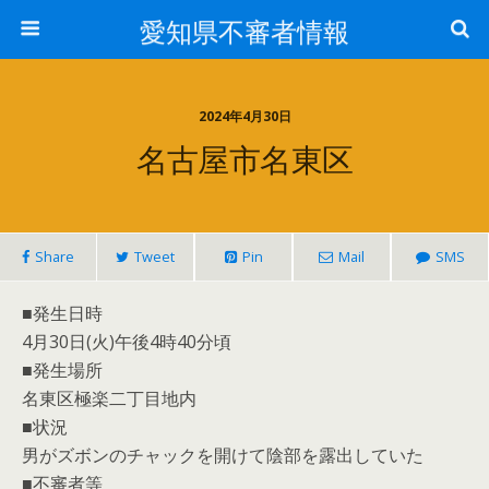
愛知県不審者情報
2024年4月30日
名古屋市名東区
Share
Tweet
Pin
Mail
SMS
■発生日時
4月30日(火)午後4時40分頃
■発生場所
名東区極楽二丁目地内
■状況
男がズボンのチャックを開けて陰部を露出していた
■不審者等