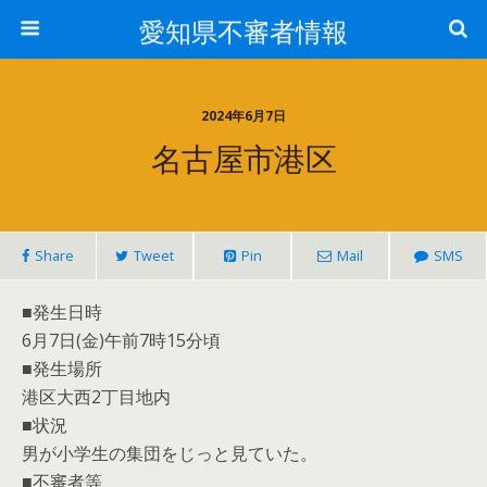
愛知県不審者情報
2024年6月7日
名古屋市港区
Share
Tweet
Pin
Mail
SMS
■発生日時
6月7日(金)午前7時15分頃
■発生場所
港区大西2丁目地内
■状況
男が小学生の集団をじっと見ていた。
■不審者等