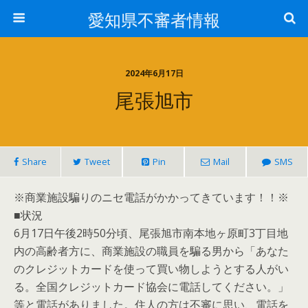
愛知県不審者情報
2024年6月17日
尾張旭市
Share
Tweet
Pin
Mail
SMS
※商業施設騙りのニセ電話がかかってきています！！※
■状況
6月17日午後2時50分頃、尾張旭市南本地ヶ原町3丁目地
内の高齢者方に、商業施設の職員を騙る男から「あなた
のクレジットカードを使って買い物しようとする人がい
る。全国クレジットカード協会に電話してください。」
等と電話がありました。住人の方は不審に思い、電話を