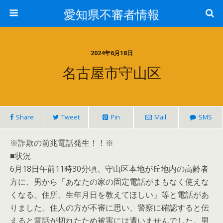
愛知県不審者情報
2024年6月18日
名古屋市守山区
Share
Tweet
Pin
Mail
SMS
※詐欺の前兆電話発生！！※
■状況
6月18日午前11時30分頃、守山区本地が丘地内の高齢者
方に、男から「あなたの家の固定電話がまもなく使えな
くなる。住所、生年月日を教えてほしい」等と電話があ
りました。住人の方が不審に思い、警察に確認すると伝
えると電話が切れたため被害には遭いませんでした。男