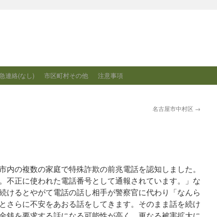
急連絡(なし)
市区町村その他
注意事項
名古屋市中村区
→
岡崎市内の複数の家庭で特殊詐欺の前兆電話を認知しました。
。不正に使われた電話番号として通報されています。」な
続けるとやがて電話の話し相手が警察官に代わり「なんら
とさらに不安をあおる話をしてきます。そのまま話を続け
金銭を要求する話になる可能性が高く、更なる被害拡大に