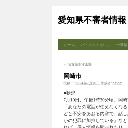
コ
ン
愛知県不審者情報
テ
ン
ツ
へ
ス
ホーム
パトネットあいち
一斉緊
キ
ッ
プ
←
名古屋市守山区
岡崎市
投稿日:
2024年7月10日
作成者:
patnet
■状況
7月10日、午後1時30分頃、
「あなたの電話が使えなくなる
どと不安をあおる内容で、話し
かの犯罪に加担している」など
れば、個人情報を聞かれたり、