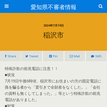
愛知県不審者情報
2024年7月19日
稲沢市
Share
Tweet
Pin
Mail
SMS
特殊詐欺の前兆電話に注意！！
■状況
7月19日午後6時頃、稲沢市にお住まいの方の固定電話に
孫を騙る者から「置引きで全財産をなくした。」「会社
の資料も無くしてしまった。」等という特殊詐欺の前兆
電話がありました。
■対策