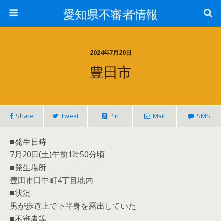
愛知県不審者情報
2024年7月20日
豊田市
Share
Tweet
Pin
Mail
SMS
■発生日時
7月20日(土)午前1時50分頃
■発生場所
豊田市田中町4丁目地内
■状況
男が歩道上で下半身を露出していた
■不審者等