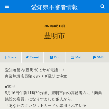
愛知県不審者情報
2024年8月16日
豊明市
Share
Tweet
Pin
Mail
SMS
愛知署管内(豊明市)でサギ電話！！
商業施設店員騙りのサギ電話に注意！！
■状況
8月16日午前11時30分頃、豊明市内の高齢者方に「商業
施設の店員」になりすました犯人から、
「あなたのクレジットカードが悪用されている」