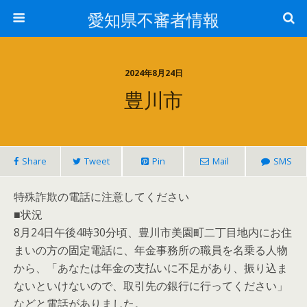
愛知県不審者情報
2024年8月24日
豊川市
Share
Tweet
Pin
Mail
SMS
特殊詐欺の電話に注意してください
■状況
8月24日午後4時30分頃、豊川市美園町二丁目地内にお住
まいの方の固定電話に、年金事務所の職員を名乗る人物
から、「あなたは年金の支払いに不足があり、振り込ま
ないといけないので、取引先の銀行に行ってください」
などと電話がありました。