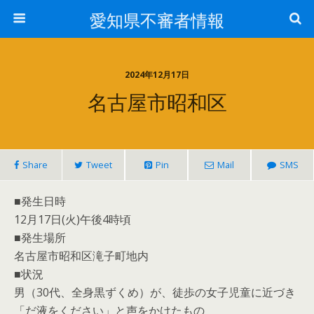
愛知県不審者情報
2024年12月17日
名古屋市昭和区
Share
Tweet
Pin
Mail
SMS
■発生日時
12月17日(火)午後4時頃
■発生場所
名古屋市昭和区滝子町地内
■状況
男（30代、全身黒ずくめ）が、徒歩の女子児童に近づき
「だ液をください」と声をかけたもの