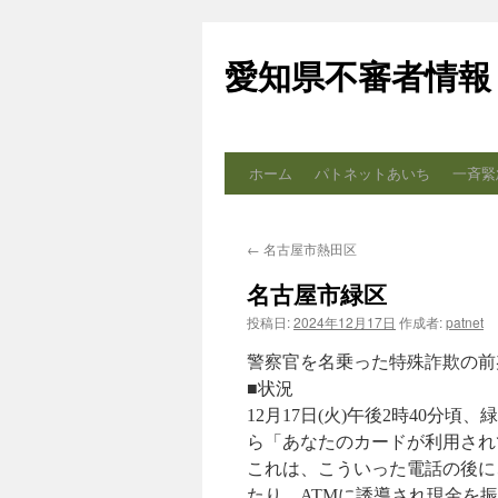
コ
ン
愛知県不審者情報
テ
ン
ツ
へ
ス
ホーム
パトネットあいち
一斉緊
キ
ッ
プ
←
名古屋市熱田区
名古屋市緑区
投稿日:
2024年12月17日
作成者:
patnet
警察官を名乗った特殊詐欺の前
■状況
12月17日(火)午後2時40
ら「あなたのカードが利用され
これは、こういった電話の後に
たり、ATMに誘導され現金を