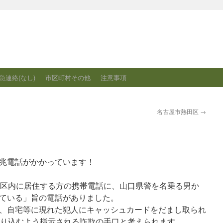
急連絡(なし)
市区町村その他
注意事項
名古屋市熱田区
→
兆電話がかかっています！
分頃、緑区内に居住する方の携帯電話に、山口県警を名乗る男か
ている」旨の電話がありました。
、自宅等に現れた犯人にキャッシュカードをだまし取られ
振り込むよう指示される詐欺の手口と考えられます。