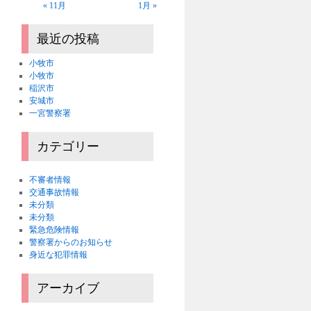
« 11月
1月 »
最近の投稿
小牧市
小牧市
稲沢市
安城市
一宮警察署
カテゴリー
不審者情報
交通事故情報
未分類
未分類
緊急危険情報
警察署からのお知らせ
身近な犯罪情報
アーカイブ