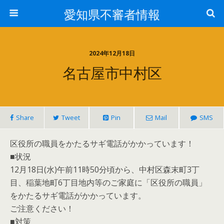
愛知県不審者情報
2024年12月18日
名古屋市中村区
Share
Tweet
Pin
Mail
SMS
区役所の職員をかたるサギ電話がかかっています！
■状況
12月18日(水)午前11時50分頃から、中村区森末町3丁
目、稲葉地町6丁目地内等のご家庭に「区役所の職員」
をかたるサギ電話がかかっています。
ご注意ください！
■対策