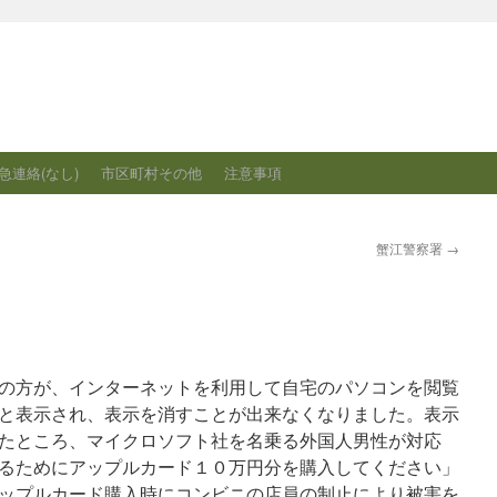
急連絡(なし)
市区町村その他
注意事項
蟹江警察署
→
まいの方が、インターネットを利用して自宅のパソコンを閲覧
と表示され、表示を消すことが出来なくなりました。表示
たところ、マイクロソフト社を名乗る外国人男性が対応
るためにアップルカード１０万円分を購入してください」
ップルカード購入時にコンビニの店員の制止により被害を