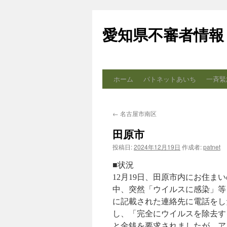
コ
ン
愛知県不審者情報
テ
ン
ツ
へ
ス
ホーム
パトネットあいち
一斉緊
キ
ッ
プ
←
名古屋市南区
田原市
投稿日:
2024年12月19日
作成者:
patnet
■状況
12月19日、田原市内にお住
中、突然「ウイルスに感染」等
に記載された連絡先に電話をし
し、「完全にウイルスを除去す
と金銭を要求されましたが、ア